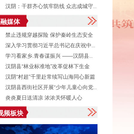
● 汉阴：干群齐心筑牢防线 众志成城守
融媒体
平安度汛
● 禁止违规穿越探险 保护秦岭生态安全
● 深入学习贯彻习近平总书记在庆祝中国
● 学习看家乡.青春谋振兴 ——汉阴县城
产党成立105周年大会上重要讲话系列述
● 汉阴县“林业标准地”改革促林下生金
镇组织返乡大学生看家乡、献良策、助发
之八
● 汉阴“村超”千里赴常续写山海同心新篇
活动
● 汉阴县西街社区开展“少年儿童心向党
● 炎炎夏日送清凉 浓浓关怀暖人心
读启智伴成长”主题活动
视频板块