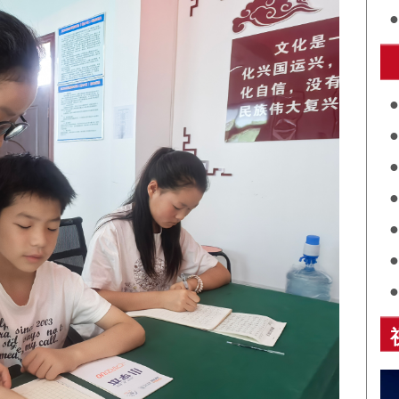
护
共
关
评
展
诵