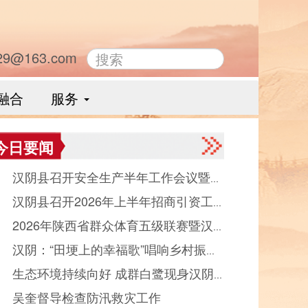
29@163.com
融合
服务
今日要闻
● 汉阴县召开安全生产半年工作会议暨县
● 汉阴县召开2026年上半年招商引资工
品药品安全委员会全体会议
● 2026年陕西省群众体育五级联赛暨汉
晾晒会（党群、中省驻汉部门）
● 汉阴：“田埂上的幸福歌”唱响乡村振
县第十二届“能量金徽·文峰杯”双拥篮球赛
● 生态环境持续向好 成群白鹭现身汉阴
“好声音”
幕
● 吴奎督导检查防汛救灾工作
河觅食