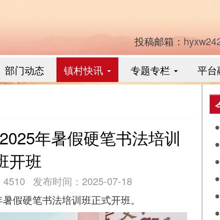
投稿邮箱：
hyxw24
部门动态
镇村快讯
专题专栏
平台
2025年暑假硬笔书法培训
食
班开班
作
4510
发布时间：2025-07-18
阴
5年暑假硬笔书法培训班正式开班。
兴
落
月