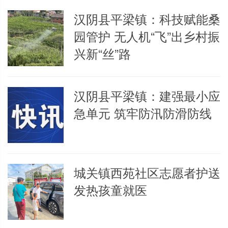
汉阴县平梁镇：科技赋能桑
园管护 无人机“飞”出乡村振
兴新“丝”路
汉阴县平梁镇：建强最小应
急单元 筑牢防汛防滑防线
城关镇西苑社区志愿者护送
发热孩童就医