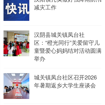
减灾工作
汉阴县城关镇凤台社
区：“橙光同行”关爱留守儿
童暨爱心妈妈结对活动圆满
举办
城关镇凤台社区召开2026
年暑期返乡大学生座谈会