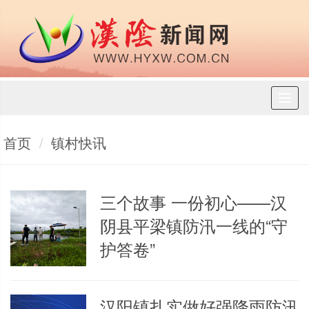
Toggl
naviga
首页
镇村快讯
三个故事 一份初心——汉
阴县平梁镇防汛一线的“守
护答卷”
汉阳镇扎实做好强降雨防汛