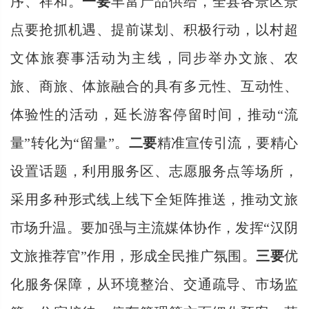
序、祥和。
一要
丰富产品供给，全县各景区景
点要抢抓机遇、提前谋划、积极行动，
以
村超
文体旅赛事活动为主线
，
同步举办文旅、农
旅、商旅、体旅融合的具有多元性、互动性、
体验性的活动，
延长游客停留时间，推动
“流
量”转化为“留量”。
二要
精准宣传引流，要精心
设置话题，
利用服务区、志愿服务点等场所，
采用多种形式线上线下全矩阵推送，推动
文旅
市场升温
。要
加强与主流媒体协作，发挥
“汉阴
文旅推荐官”作用，
形成全民推广氛围
。
三要
优
化服务保障，从环境整治、交通疏导、市场监