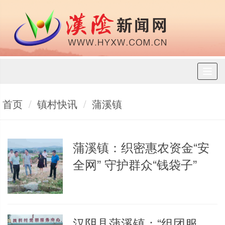
Toggl
naviga
首页
镇村快讯
蒲溪镇
蒲溪镇：织密惠农资金“安
全网” 守护群众“钱袋子”
汉阴县蒲溪镇：“组团服