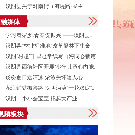
● 汉阴县关于对南街（河堤路-民主
融媒体
）、民主街中段（南街口-解放街口）实
● 学习看家乡.青春谋振兴 ——汉阴县城
交通管制的通告
● 汉阴县“林业标准地”改革促林下生金
镇组织返乡大学生看家乡、献良策、助发
● 汉阴“村超”千里赴常续写山海同心新篇
活动
● 汉阴县西街社区开展“少年儿童心向党
● 炎炎夏日送清凉 浓浓关怀暖人心
读启智伴成长”主题活动
● 花海铺就振兴路 汉阴油葵“一花双绽”美
● 汉阴：小小蚕宝宝 托起大产业
村富民业
视频板块