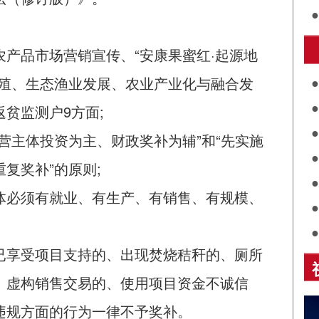
街
产品市场营销宣传、“安康果蜜红·起源地
养殖、生态渔业发展、农业产业化与融合发
施
贫监测户9方面;
关
营主体投资为主、财政奖补为辅”和“先实施
展
复奖补”的原则;
诵
体必须有就业、有生产、有销售、有规模、
乡
已享受项目支持的、出现焚烧秸秆的、厕所
、虚构销售交易的、使用项目资金不诚信
违规方面的行为一律不予奖补。