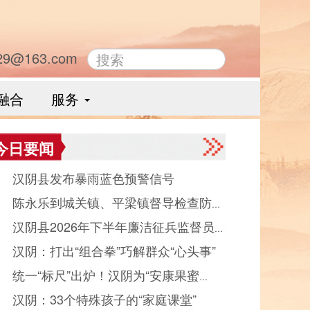
29@163.com
融合
服务
今日要闻
● 汉阴县发布暴雨蓝色预警信号
● 陈永乐到城关镇、平梁镇督导检查防汛
● 汉阴县2026年下半年廉洁征兵监督员
作
● 汉阴：打出“组合拳”巧解群众“心头事”
示
● 统一“标尺”出炉！汉阴为“安康果蜜
● 汉阴：33个特殊孩子的“家庭课堂”
”品质护航 产业发展迈入规范化轨道