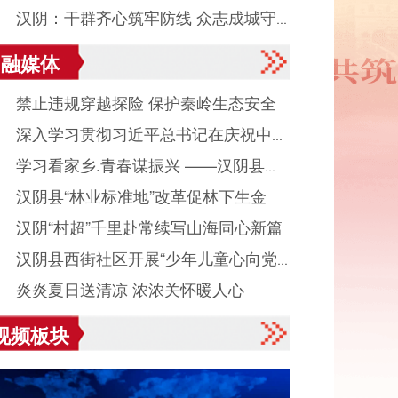
● 汉阴：干群齐心筑牢防线 众志成城守
融媒体
平安度汛
● 禁止违规穿越探险 保护秦岭生态安全
● 深入学习贯彻习近平总书记在庆祝中国
● 学习看家乡.青春谋振兴 ——汉阴县城
产党成立105周年大会上重要讲话系列述
● 汉阴县“林业标准地”改革促林下生金
镇组织返乡大学生看家乡、献良策、助发
之八
● 汉阴“村超”千里赴常续写山海同心新篇
活动
● 汉阴县西街社区开展“少年儿童心向党
● 炎炎夏日送清凉 浓浓关怀暖人心
读启智伴成长”主题活动
视频板块