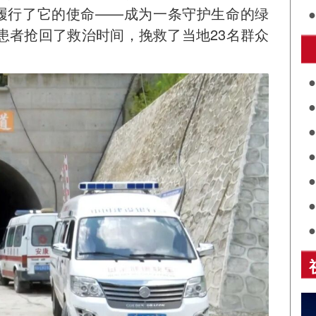
前履行了它的使命——成为一条守护生命的绿
患者抢回了救治时间，挽救了当地23名群众
护
共
关
评
展
诵