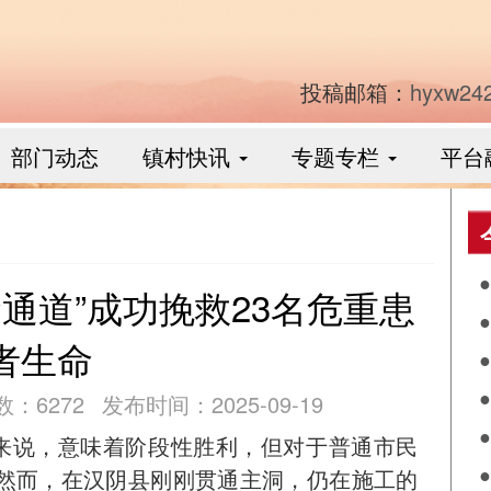
投稿邮箱：
hyxw24
部门动态
镇村快讯
专题专栏
平台
命通道”成功挽救23名危重患
食
者生命
作
数：6272
发布时间：2025-09-19
阴
者来说，意味着阶段性胜利，但对于普通市民
兴
落
然而，在汉阴县刚刚贯通主洞，仍在施工的
月