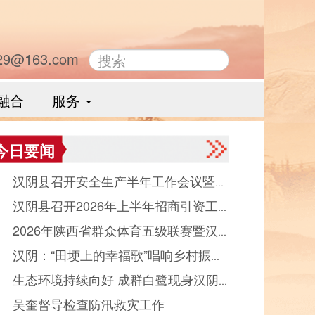
29@163.com
融合
服务
今日要闻
● 汉阴县召开安全生产半年工作会议暨县
● 汉阴县召开2026年上半年招商引资工
品药品安全委员会全体会议
● 2026年陕西省群众体育五级联赛暨汉
晾晒会（党群、中省驻汉部门）
● 汉阴：“田埂上的幸福歌”唱响乡村振
县第十二届“能量金徽·文峰杯”双拥篮球赛
● 生态环境持续向好 成群白鹭现身汉阴
“好声音”
幕
● 吴奎督导检查防汛救灾工作
河觅食