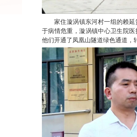
家住漩涡镇东河村一组的赖延
于病情危重，漩涡镇中心卫生院医
他们开通了凤凰山隧道绿色通道，