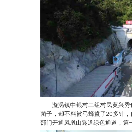
漩涡镇中银村二组村民黄兴秀
菌子，却不料被马蜂蜇了20多针
部门开通凤凰山隧道绿色通道，第