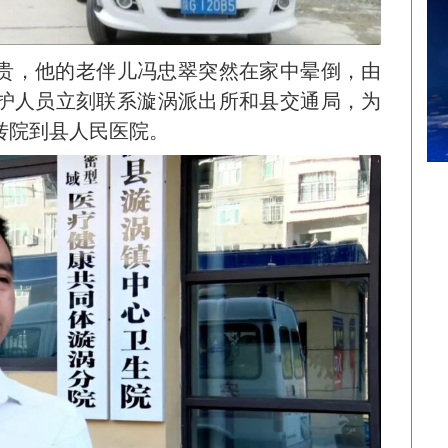
贵，他的老伴儿冯忠翠突然在家中晕倒，由
护人员立刻联系漩涡派出所和县交通局，为
转院到县人民医院。