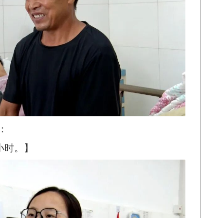
：
小时。】