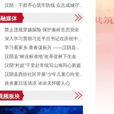
● 汉阴：干群齐心筑牢防线 众志成城守
融媒体
平安度汛
● 禁止违规穿越探险 保护秦岭生态安全
● 深入学习贯彻习近平总书记在庆祝中国
● 学习看家乡.青春谋振兴 ——汉阴县城
产党成立105周年大会上重要讲话系列述
● 汉阴县“林业标准地”改革促林下生金
镇组织返乡大学生看家乡、献良策、助发
之八
● 汉阴“村超”千里赴常续写山海同心新篇
活动
● 汉阴县西街社区开展“少年儿童心向党
● 炎炎夏日送清凉 浓浓关怀暖人心
读启智伴成长”主题活动
视频板块