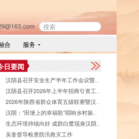
29@163.com
融合
服务
今日要闻
● 汉阴县召开安全生产半年工作会议暨县
● 汉阴县召开2026年上半年招商引资工
品药品安全委员会全体会议
● 2026年陕西省群众体育五级联赛暨汉
晾晒会（党群、中省驻汉部门）
● 汉阴：“田埂上的幸福歌”唱响乡村振
县第十二届“能量金徽·文峰杯”双拥篮球赛
● 生态环境持续向好 成群白鹭现身汉阴
“好声音”
幕
● 吴奎督导检查防汛救灾工作
河觅食