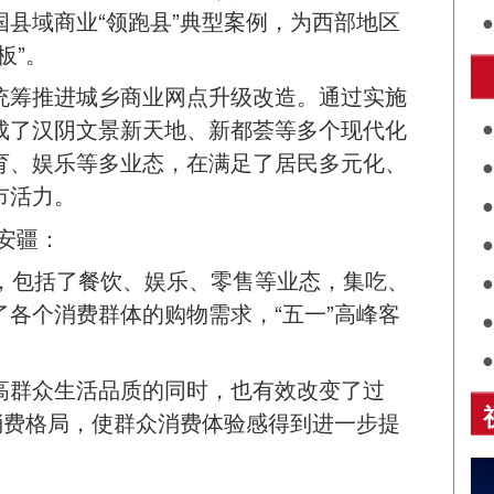
县域商业“领跑县”典型案例，为西部地区
板”。
护
统筹推进城乡商业网点升级改造。通过实施
成了汉阴文景新天地、新都荟等多个现代化
育、娱乐等多业态，在满足了居民多元化、
市活力。
共
安疆：
关
评
家，包括了餐饮、娱乐、零售等业态，集吃、
各个消费群体的购物需求，“五一”高峰客
展
诵
高群众生活品质的同时，也有效改变了过
消费格局，使群众消费体验感得到进一步提