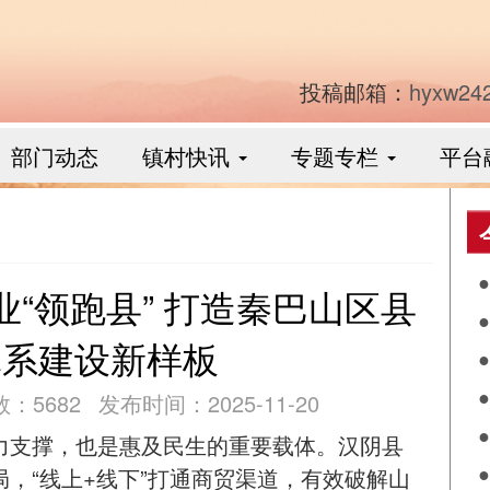
投稿邮箱：
hyxw24
部门动态
镇村快讯
专题专栏
平台
“领跑县” 打造秦巴山区县
食
体系建设新样板
作
：5682
发布时间：2025-11-20
阴
力支撑，也是惠及民生的重要载体。汉阴县
兴
落
，“线上+线下”打通商贸渠道，有效破解山
月