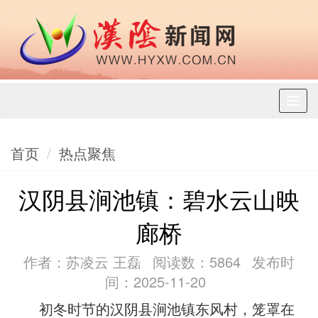
Toggl
naviga
首页
热点聚焦
汉阴县涧池镇：碧水云山映
廊桥
作者：苏凌云 王磊
阅读数：5864
发布时
间：2025-11-20
初冬时节的汉阴县涧池镇东风村，笼罩在