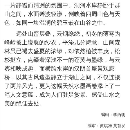
一片静谧而清冽的氛围中。洞河水库静卧于群
山之间，水面碧波轻漾，倒映着四周山色与天
色，如同一块温润的碧玉嵌在山谷之中。
远处山峦层叠，云烟缭绕，初冬的薄雾为
峰岭披上朦胧的纱衣，平添几分诗意。山间森
林虽已褪去盛夏的浓绿，却依然植被丰茂，松
杉挺立，点缀着深浅不一的苍黄与墨绿，与云
雾相映成趣。而横跨水岸的汉阴首座景观廊
桥，以其古风造型静立于湖山之间，不仅连接
了两岸风光，更为这幅天然水墨画卷添上了一
笔人文意蕴，成为人们驻足赏景、感受山水之
美的绝佳去处。
编辑：李西明
编审：黄琪雅 黄智发