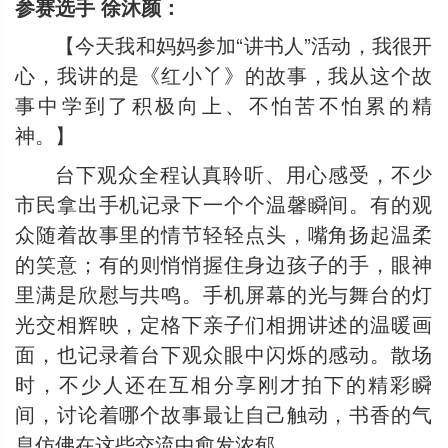
参赛选手 徐沐颜：
【今天我和妈妈参加“讲书人”活动，我很开
心，我讲的是《红小丫》的故事，我从这个故
事中学到了积极向上、不怕苦不怕累的精
神。】
台下观众全程认真聆听、用心感受，不少
市民拿出手机记录下一个个温馨瞬间。有的观
众随着故事里的情节轻轻点头，嘴角扬起温柔
的笑意；有的则悄悄握住身边孩子的手，眼神
里满是欣慰与共鸣。手机屏幕的光与舞台的灯
光交相辉映，定格下亲子们相拥讲述的温暖画
面，也记录着台下观众眼中闪烁的感动。散场
时，不少人还在互相分享刚才拍下的精彩瞬
间，讨论着哪个故事最让自己触动，书香的气
息仿佛在这些交流中愈发浓郁。