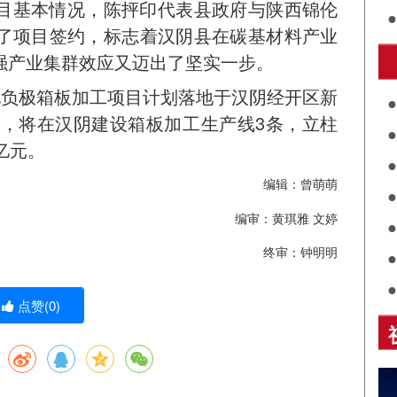
目基本情况，陈抨印代表县政府与陕西锦伦
了项目签约，标志着汉阴县在碳基材料产业
强产业集群效应又迈出了坚实一步。
护
电负极箱板加工项目计划落地于汉阴经开区新
元，将在汉阴建设箱板加工生产线3条，立柱
亿元。
共
编辑：曾萌萌
关
编审：黄琪雅 文婷
评
展
终审：钟明明
诵
点赞(
0
)