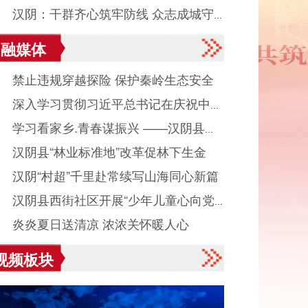
● 汉阴：干群齐心筑牢防线 众志成城守
融媒体
平安度汛
● 禁止违规穿越探险 保护秦岭生态安全
● 深入学习贯彻习近平总书记在庆祝中国
● 学习看家乡.青春谋振兴 ——汉阴县城
产党成立105周年大会上重要讲话系列述
● 汉阴县“林业标准地”改革促林下生金
镇组织返乡大学生看家乡、献良策、助发
之八
● 汉阴“村超”千里赴常续写山海同心新篇
活动
● 汉阴县西街社区开展“少年儿童心向党
● 炎炎夏日送清凉 浓浓关怀暖人心
读启智伴成长”主题活动
视频板块