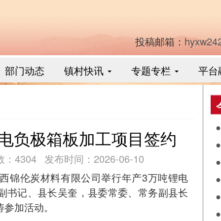
投稿邮箱：
hyxw24
部门动态
镇村快讯
专题专栏
平台
锂电负极箱板加工项目签约
食
：4304
发布时间：2026-06-10
作
陕西锦伦炭材料有限公司举行年产3万吨锂电
阴
副书记、县长吴奎，县委常委、常务副县长
兴
涛参加活动。
落
月