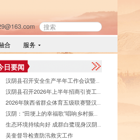
29@163.com
融合
服务
今日要闻
● 汉阴县召开安全生产半年工作会议暨县
● 汉阴县召开2026年上半年招商引资工
品药品安全委员会全体会议
● 2026年陕西省群众体育五级联赛暨汉
晾晒会（党群、中省驻汉部门）
● 汉阴：“田埂上的幸福歌”唱响乡村振
县第十二届“能量金徽·文峰杯”双拥篮球赛
● 生态环境持续向好 成群白鹭现身汉阴
“好声音”
幕
● 吴奎督导检查防汛救灾工作
河觅食