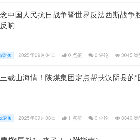
念中国人民抗日战争暨世界反法西斯战争胜
反响
2025年09月04日
0 点赞
0
评论
3045 
媒聚焦
三载山海情！陕煤集团定点帮扶汉阴县的“
2025年09月03日
1 点赞
0
评论
3340 
媒聚焦
费贷“国补”，来了！（附指南）