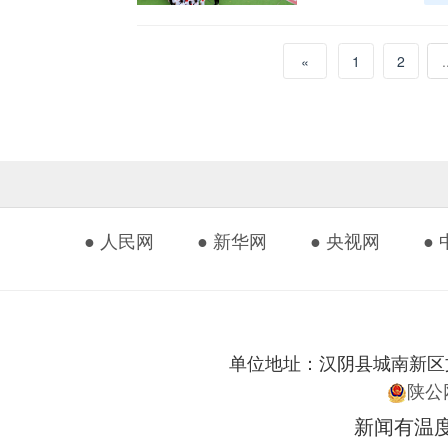
«
1
2
.
● 人民网
● 新华网
● 央视网
●
单位地址：汉阴县城南新区文化艺
陕公网
新闻有温