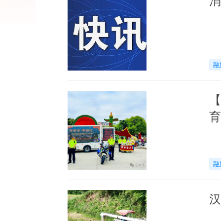
融
【
育
融
汉