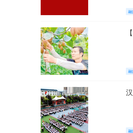
融
【
融
汉
融