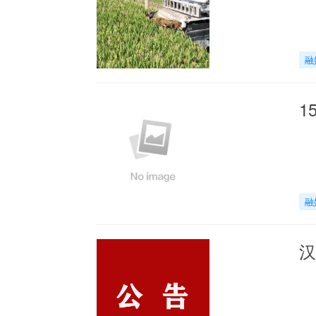
融
1
融
汉