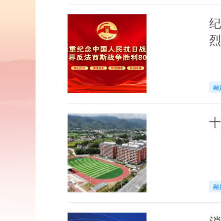
纪
烈
融
十
融
消