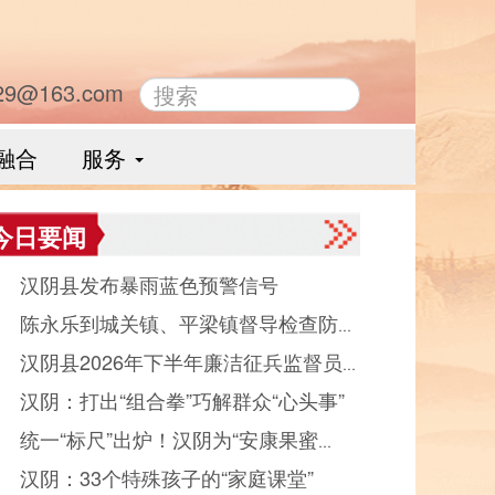
29@163.com
融合
服务
今日要闻
● 汉阴县发布暴雨蓝色预警信号
● 陈永乐到城关镇、平梁镇督导检查防汛
● 汉阴县2026年下半年廉洁征兵监督员
作
● 汉阴：打出“组合拳”巧解群众“心头事”
示
● 统一“标尺”出炉！汉阴为“安康果蜜
● 汉阴：33个特殊孩子的“家庭课堂”
”品质护航 产业发展迈入规范化轨道