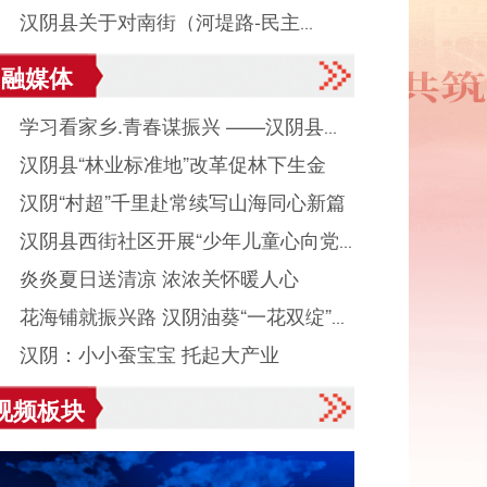
● 汉阴县关于对南街（河堤路-民主
融媒体
）、民主街中段（南街口-解放街口）实
● 学习看家乡.青春谋振兴 ——汉阴县城
交通管制的通告
● 汉阴县“林业标准地”改革促林下生金
镇组织返乡大学生看家乡、献良策、助发
● 汉阴“村超”千里赴常续写山海同心新篇
活动
● 汉阴县西街社区开展“少年儿童心向党
● 炎炎夏日送清凉 浓浓关怀暖人心
读启智伴成长”主题活动
● 花海铺就振兴路 汉阴油葵“一花双绽”美
● 汉阴：小小蚕宝宝 托起大产业
村富民业
视频板块