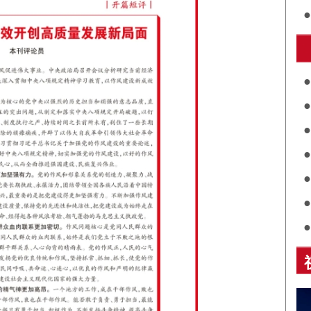
街
施
关
展
诵
乡