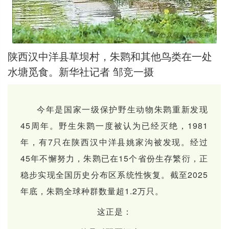
陕西汉中洋县草坝村，朱鹮和其他鸟类在一处
水塘觅食。新华社记者 邹竞一摄
今年是国家一级保护野生动物朱鹮重新发现
45周年。野生朱鹮一度被认为已经灭绝，1981
年，有7只在陕西汉中洋县姚家沟被发现。经过
45年不懈努力，朱鹮已在15个省份生存繁衍，正
稳步实现全国历史分布区系统性恢复。截至2025
年底，朱鹮全球种群数量超1.2万只。
这正是：