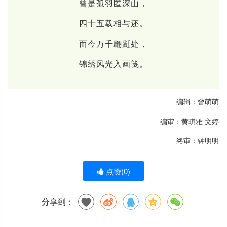
曾是孤羽匿深山，
四十五载相与还。
而今万千翩跹处，
锦绣风光入画笺。
编辑：曾萌萌
编审：黄琪雅 文婷
终审：钟明明
点赞(
0
)
分享到：