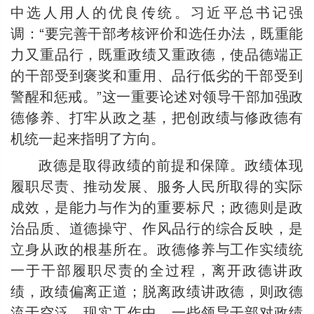
中选人用人的优良传统。习近平总书记强
调：“要完善干部考核评价和选任办法，既重能
力又重品行，既重政绩又重政德，使品德端正
的干部受到褒奖和重用、品行低劣的干部受到
警醒和惩戒。”这一重要论述对领导干部加强政
德修养、打牢从政之基，把创政绩与修政德有
机统一起来指明了方向。
政德是取得政绩的前提和保障。政绩体现
履职尽责、推动发展、服务人民所取得的实际
成效，是能力与作为的重要标尺；政德则是政
治品质、道德操守、作风品行的综合反映，是
立身从政的根基所在。政德修养与工作实绩统
一于干部履职尽责的全过程，离开政德讲政
绩，政绩偏离正道；脱离政绩讲政德，则政德
流于空泛。现实工作中，一些领导干部对政绩