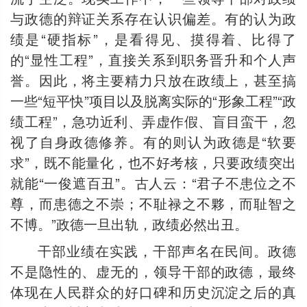
与政德的辩证关系存在认识偏差。有的认为政
绩是“硬指标”，是看得见、摸得着、比得了
的“显性工程”，直接关系到职务晋升和个人声
誉。因此，将主要精力只放在政绩上，甚至搞
一些“短平快”项目以及脱离实际的“形象工程”“政
绩工程”，急功近利、弄虚作假、盲目蛮干，忽
视了自身政德修养。有的则认为政德是“软要
求”，既不能量化，也不好考核，只要政绩突出
就能“一俊遮百丑”。古人云：“君子不患位之不
尊，而患德之不崇；不耻禄之不夥，而耻智之
不博。”政德一旦出轨，政绩必然出丑。
干部业绩在实践，干部声名在民间。政德
不是隐性的、虚无的，领导干部的政德，最终
体现在人民群众的好口碑和历史沉淀之后的真