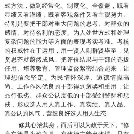
式方法，做到经常化、制度化、全覆盖，既看
显绩又看潜绩，既看客观条件又看主观努力。
特别是要把干部对重大问题的思考、对群众的
感情、对待名利的态度、为人处世方式和处理
复杂问题的能力等方面的表现考实考准。考核
的权威性在于运用，用一贤人则群贤毕至，见
贤思齐就蔚然成风。把评价结果与干部的选拔
任用、培养教育、管理监督紧密结合起来，让
理想信念坚定、为民情怀深厚、道德情操高
尚、工作作风优良的干部得到褒奖和重用，让
品行低劣、群众公认度低的干部受到警醒和惩
戒，形成选人用人靠工作、靠实绩、靠人品、
靠公认的风气，营造良好选人用人生态。
“修其心治其身，而后可以为政于天下。”修
身立德是为政之基，有政德方能出政绩，只有