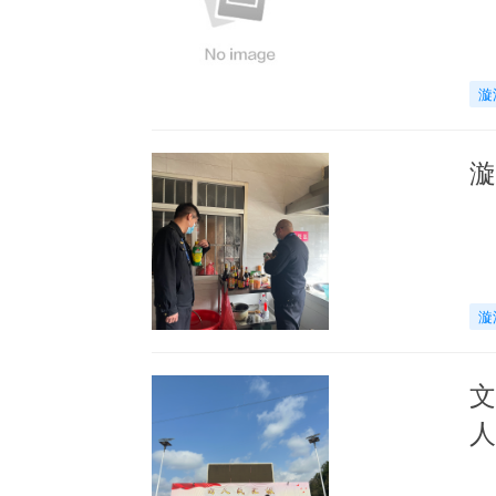
漩
漩
漩
文
人