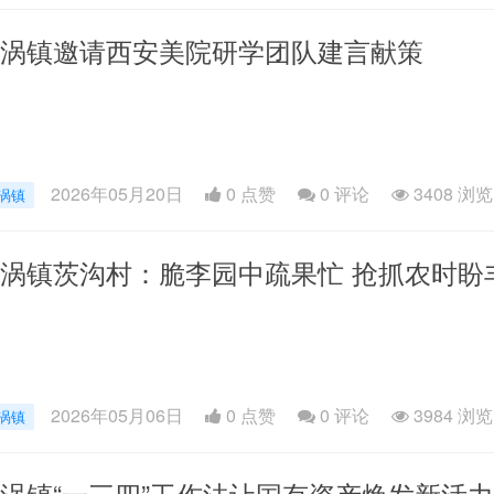
涡镇邀请西安美院研学团队建言献策
2026年05月20日
0 点赞
0
评论
3408 浏览
涡镇
涡镇茨沟村：脆李园中疏果忙 抢抓农时盼
2026年05月06日
0 点赞
0
评论
3984 浏览
涡镇
涡镇“一三四”工作法让国有资产焕发新活力