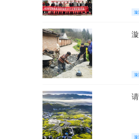
漩
漩
漩
请
漩