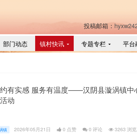
投稿邮箱：
hyxw24
部门动态
镇村快讯
专题专栏
平台
约有实感 服务有温度——汉阴县漩涡镇中
活动
2026年05月21日
0 点赞
0
评论
3263 浏览
涡镇