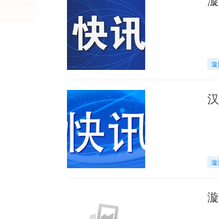
漩
汉
漩
漩