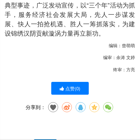
典型事迹，广泛发动宣传，以“三个年”活动为抓
手，服务经济社会发展大局，先人一步谋发
展、快人一拍抢机遇、胜人一筹抓落实，为建
设锦绣汉阴贡献漩涡力量再立新功。
编辑：曾萌萌
编审：余涛 文婷
终审：方亮
点赞(
0
)
分享到：