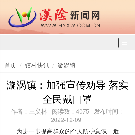
Toggl
naviga
首页
镇村快讯
漩涡镇
漩涡镇：加强宣传劝导 落实
全民戴口罩
作者：王义林
阅读数：4075
发布时间：
2022-12-09
为进一步提高群众的个人防护意识，近