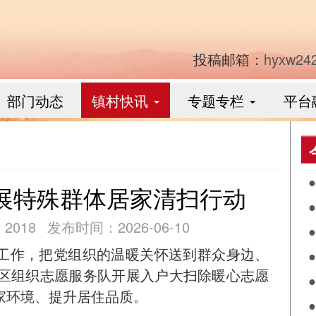
投稿邮箱：
hyxw24
部门动态
镇村快讯
专题专栏
平台
展特殊群体居家清扫行动
食
2018
发布时间：2026-06-10
作
工作，把党组织的温暖关怀送到群众身边、
阴
社区组织志愿服务队开展入户大扫除暖心志愿
兴
家环境、提升居住品质。
落
月