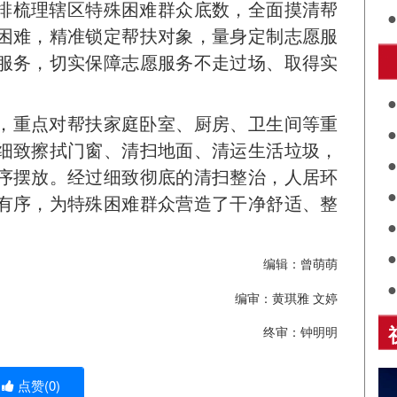
排梳理辖区特殊困难群众底数，全面摸清帮
困难，精准锁定帮扶对象，量身定制志愿服
服务，切实保障志愿服务不走过场、取得实
护
，重点对帮扶家庭卧室、厨房、卫生间等重
细致擦拭门窗、清扫地面、清运生活垃圾，
序摆放。经过细致彻底的清扫整治，人居环
共
有序，为特殊困难群众营造了干净舒适、整
关
评
展
编辑：曾萌萌
编审：黄琪雅 文婷
诵
终审：钟明明
点赞(
0
)