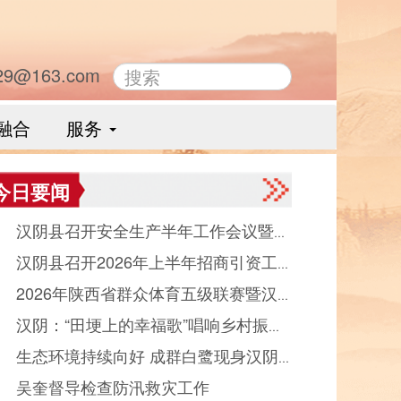
29@163.com
融合
服务
今日要闻
● 汉阴县召开安全生产半年工作会议暨县
● 汉阴县召开2026年上半年招商引资工
品药品安全委员会全体会议
● 2026年陕西省群众体育五级联赛暨汉
晾晒会（党群、中省驻汉部门）
● 汉阴：“田埂上的幸福歌”唱响乡村振
县第十二届“能量金徽·文峰杯”双拥篮球赛
● 生态环境持续向好 成群白鹭现身汉阴
“好声音”
幕
● 吴奎督导检查防汛救灾工作
河觅食