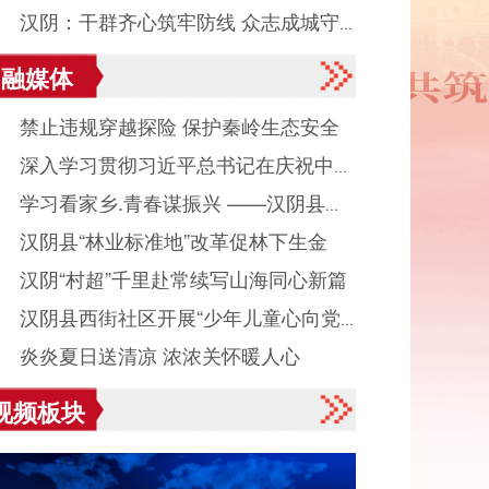
● 汉阴：干群齐心筑牢防线 众志成城守
融媒体
平安度汛
● 禁止违规穿越探险 保护秦岭生态安全
● 深入学习贯彻习近平总书记在庆祝中国
● 学习看家乡.青春谋振兴 ——汉阴县城
产党成立105周年大会上重要讲话系列述
● 汉阴县“林业标准地”改革促林下生金
镇组织返乡大学生看家乡、献良策、助发
之八
● 汉阴“村超”千里赴常续写山海同心新篇
活动
● 汉阴县西街社区开展“少年儿童心向党
● 炎炎夏日送清凉 浓浓关怀暖人心
读启智伴成长”主题活动
视频板块