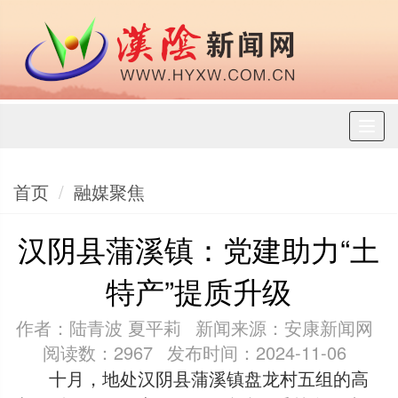
Toggl
naviga
首页
融媒聚焦
汉阴县蒲溪镇：党建助力“土
特产”提质升级
作者：陆青波 夏平莉
新闻来源：安康新闻网
阅读数：2967
发布时间：2024-11-06
十月，地处汉阴县蒲溪镇盘龙村五组的高