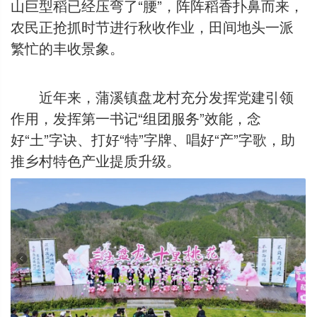
山巨型稻已经压弯了“腰”，阵阵稻香扑鼻而来，
农民正抢抓时节进行秋收作业，田间地头一派
繁忙的丰收景象。
近年来，蒲溪镇盘龙村充分发挥党建引领
作用，发挥第一书记“组团服务”效能，念
好“土”字诀、打好“特”字牌、唱好“产”字歌，助
推乡村特色产业提质升级。