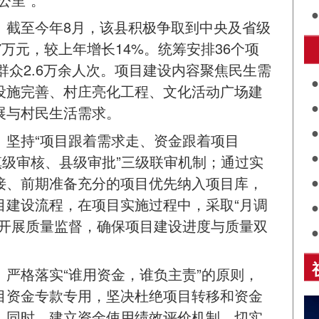
进
。截至今年8月，该县积极争取到中央及省级
万元，较上年增长14%。统筹安排36个项
面
群众2.6万余人次。项目建设内容聚焦民生需
设施完善、村庄亮化工程、文化活动广场建
展与村民生活需求。
共
。坚持“项目跟着需求走、资金跟着项目
关
评
镇级审核、县级审批”三级联审机制；通过实
展
接、前期准备充分的项目优先纳入项目库，
目建设流程，在项目实施过程中，采取“月调
诵
线开展质量监督，确保项目建设进度与质量双
乡
严格落实“谁用资金，谁负主责”的原则，
目资金专款专用，坚决杜绝项目转移和资金
。同时，建立资金使用绩效评价机制，切实