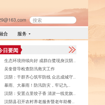
29@163.com
融合
服务
今日要闻
● 生态环境持续向好 成群白鹭现身汉阴
● 吴奎督导检查防汛救灾工作
河觅食
● 汉阴：干群齐心筑牢防线 众志成城守
● 暴雨、大暴雨！防汛防灾，牢记九
平安度汛
● 汉阴：安置点里饺子香 清淤一线党旗
“一”
● 汉阴县召开农村养老服务暨老年助餐推