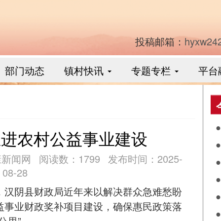
投稿邮箱：
hyxw24
部门动态
镇村快讯
专题专栏
平台
推进农村公益事业建设
月
康新闻网
阅读数：1799
发布时间：2025-
08-28
护
，汉阴县财政局近年来以解决群众急难愁盼
个
益事业财政奖补项目建设，确保惠民政策落
公里”。
扬