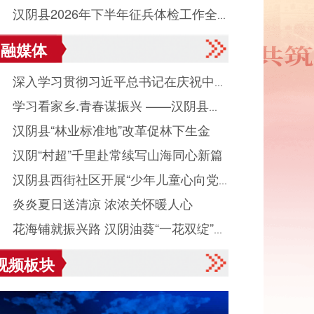
● 汉阴县2026年下半年征兵体检工作全
工作会议
融媒体
启动
● 深入学习贯彻习近平总书记在庆祝中国
● 学习看家乡.青春谋振兴 ——汉阴县城
产党成立105周年大会上重要讲话系列述
● 汉阴县“林业标准地”改革促林下生金
镇组织返乡大学生看家乡、献良策、助发
之八
● 汉阴“村超”千里赴常续写山海同心新篇
活动
● 汉阴县西街社区开展“少年儿童心向党
● 炎炎夏日送清凉 浓浓关怀暖人心
读启智伴成长”主题活动
● 花海铺就振兴路 汉阴油葵“一花双绽”美
视频板块
村富民业