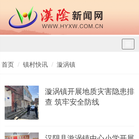
Toggl
naviga
首页
镇村快讯
漩涡镇
漩涡镇开展地质灾害隐患排
查 筑牢安全防线
汉阴县漩涡镇中心小学开展