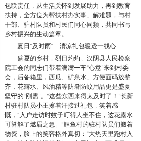
包联责任，从生活关怀到发展助力，再到教育
扶持，全方位为帮扶村办实事、解难题，与村
干部、驻村队员和村民们同心同频，共同书写
乡村振兴的生动篇章。
夏日“及时雨” 清凉礼包暖透一线心
盛夏的乡村，烈日灼灼。汉阴县人民检察
院工会的同志们带着满满一车“心意”来到村委
会，后备箱里，西瓜、矿泉水、方便面码放整
齐，花露水、风油精等防暑防蚊用品更是盛夏
坚守的“刚需”。“这些东西来得太及时了！”长新
村驻村队员小王擦着汗接过礼包，笑着感
慨，“入户走访时蚊子叮得人坐不住，这花露水
可算解了燃眉之急。”鲤鱼村的驻村队员们搬着
物资，脸上的笑容格外真切：“大热天里跑村入