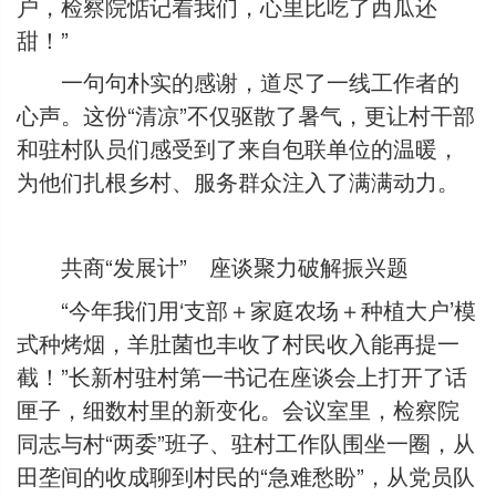
户，检察院惦记着我们，心里比吃了西瓜还
甜！”
一句句朴实的感谢，道尽了一线工作者的
心声。这份“清凉”不仅驱散了暑气，更让村干部
和驻村队员们感受到了来自包联单位的温暖，
为他们扎根乡村、服务群众注入了满满动力。
共商“发展计” 座谈聚力破解振兴题
“今年我们用‘支部＋家庭农场＋种植大户’模
式种烤烟，羊肚菌也丰收了村民收入能再提一
截！”长新村驻村第一书记在座谈会上打开了话
匣子，细数村里的新变化。会议室里，检察院
同志与村“两委”班子、驻村工作队围坐一圈，从
田垄间的收成聊到村民的“急难愁盼”，从党员队