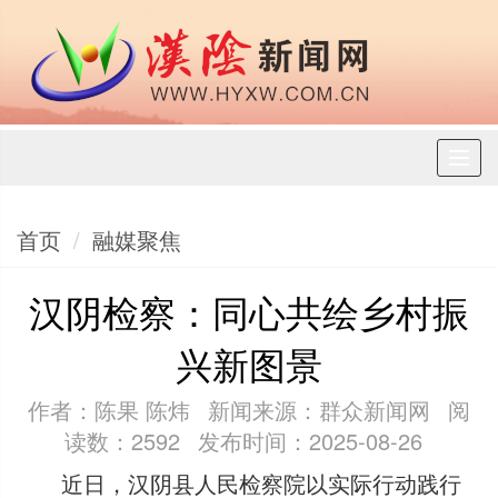
Toggl
naviga
首页
融媒聚焦
汉阴检察：同心共绘乡村振
兴新图景
作者：陈果 陈炜
新闻来源：群众新闻网
阅
读数：2592
发布时间：2025-08-26
近日，汉阴县人民检察院以实际行动践行